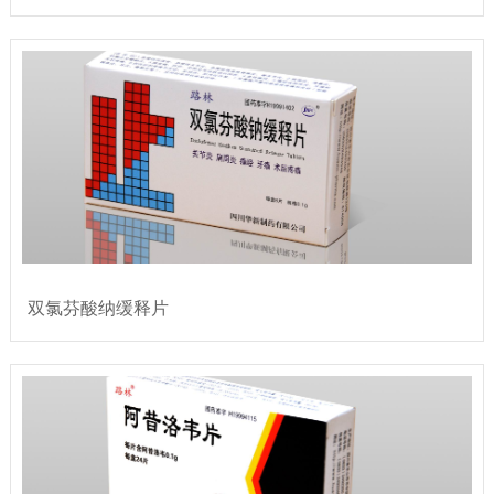
双氯芬酸纳缓释片