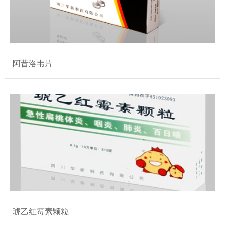
阿昔洛韦片
琥乙红霉素颗粒